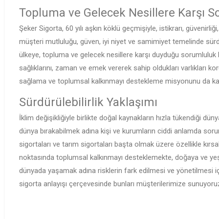
Topluma ve Gelecek Nesillere Karşı So
Şeker Sigorta, 60 yılı aşkın köklü geçmişiyle, istikrarı, güvenirliği
müşteri mutluluğu, güven, iyi niyet ve samimiyet temelinde sür
ülkeye, topluma ve gelecek nesillere karşı duyduğu sorumluluk bili
sağlıklarını, zaman ve emek vererek sahip oldukları varlıkları ko
sağlama ve toplumsal kalkınmayı destekleme misyonunu da kara
Sürdürülebilirlik Yaklaşımı
İklim değişikliğiyle birlikte doğal kaynakların hızla tükendiği d
dünya bırakabilmek adına kişi ve kurumların ciddi anlamda soru
sigortaları ve tarım sigortaları başta olmak üzere özellikle kırs
noktasında toplumsal kalkınmayı desteklemekte, doğaya ve yeşile 
dünyada yaşamak adına risklerin fark edilmesi ve yönetilmesi için
sigorta anlayışı çerçevesinde bunları müşterilerimize sunuyoru