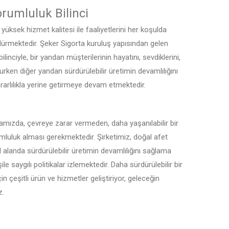
rumluluk Bilinci
, yüksek hizmet kalitesi ile faaliyetlerini her koşulda
dürmektedir. Şeker Sigorta kuruluş yapısından gelen
nciyle, bir yandan müşterilerinin hayatını, sevdiklerini,
rurken diğer yandan sürdürülebilir üretimin devamlılığını
rlılıkla yerine getirmeye devam etmektedir.
ünyamızda, çevreye zarar vermeden, daha yaşanılabilir bir
mluluk alması gerekmektedir. Şirketimiz, doğal afet
al alanda sürdürülebilir üretimin devamlılığını sağlama
saygılı politikalar izlemektedir. Daha sürdürülebilir bir
 çeşitli ürün ve hizmetler geliştiriyor, geleceğin
z.