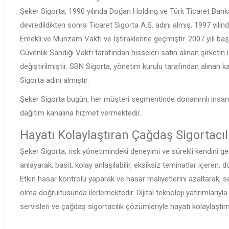
Şeker Sigorta, 1990 yılında Doğan Holding ve Türk Ticaret Bank
devredildikten sonra Ticaret Sigorta A.Ş. adını almış, 1997 yılın
Emekli ve Munzam Vakfı ve İştiraklerine geçmiştir. 2007 yılı 
Güvenlik Sandığı Vakfı tarafından hisseleri satın alınan şirketin 
değiştirilmiştir. SBN Sigorta, yönetim kurulu tarafından alınan 
Sigorta adını almıştır.
Şeker Sigorta bugün, her müşteri segmentinde donanımlı insan k
dağıtım kanalına hizmet vermektedir.
Hayatı Kolaylaştıran Çağdaş Sigortacıl
Şeker Sigorta, risk yönetimindeki deneyimi ve sürekli kendini geli
anlayarak, basit, kolay anlaşılabilir, eksiksiz teminatlar içeren
Etkin hasar kontrolü yaparak ve hasar maliyetlerini azaltarak, se
olma doğrultusunda ilerlemektedir. Dijital teknoloji yatırımlarıyla 
servisleri ve çağdaş sigortacılık çözümleriyle hayatı kolaylaştır