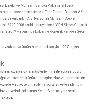
ası Emekli ve Munzam Sandığı Vakfı ortaklığına
da şirket hisselerinin tamamı, Türk Ticaret Bankası A.Ş.
başında Şekerbank T.A.Ş. Personeli Munzam Sosyal
ismi, 24.09.2008 tarihi itibarıyla ismi “SBN Sigorta” olarak
kararla 2019 yılı başında köklerine dönerek yeniden Şeker
aynakları ve üstün hizmet kalitesiyle 1.000’i aşkın
ık
ştiren uzmanlığıyla, müşterilerinin ihtiyaçlarını doğru
, doğru ve ekonomik ürünler geliştirmekte ve sunmaktadır.
ktörde en çok tercih edilen sigorta şirketlerinden biri
hız ve verimliğini artıran Şeker Sigorta, yeni nesil
maktadır.