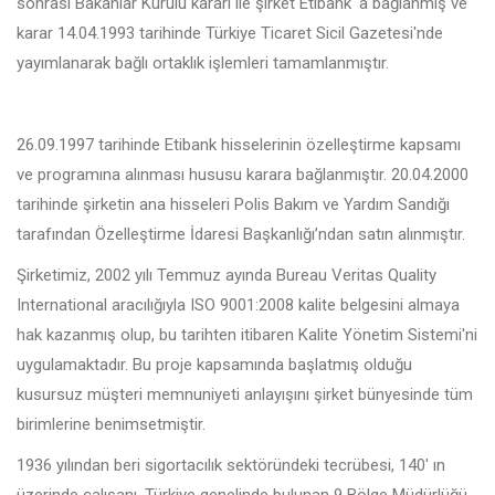
sonrası Bakanlar Kurulu kararı ile şirket Etibank' a bağlanmış ve
karar 14.04.1993 tarihinde Türkiye Ticaret Sicil Gazetesi'nde
yayımlanarak bağlı ortaklık işlemleri tamamlanmıştır.
26.09.1997 tarihinde Etibank hisselerinin özelleştirme kapsamı
ve programına alınması hususu karara bağlanmıştır. 20.04.2000
tarihinde şirketin ana hisseleri Polis Bakım ve Yardım Sandığı
tarafından Özelleştirme İdaresi Başkanlığı’ndan satın alınmıştır.
Şirketimiz, 2002 yılı Temmuz ayında Bureau Veritas Quality
International aracılığıyla ISO 9001:2008 kalite belgesini almaya
hak kazanmış olup, bu tarihten itibaren Kalite Yönetim Sistemi'ni
uygulamaktadır. Bu proje kapsamında başlatmış olduğu
kusursuz müşteri memnuniyeti anlayışını şirket bünyesinde tüm
birimlerine benimsetmiştir.
1936 yılından beri sigortacılık sektöründeki tecrübesi, 140' ın