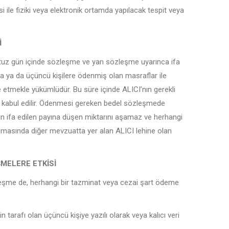
si ile fiziki veya elektronik ortamda yapılacak tespit veya
İ
ç otuz gün içinde sözleşme ve yan sözleşme uyarınca ifa
na ya da üçüncü kişilere ödenmiş olan masraflar ile
etmekle yükümlüdür. Bu süre içinde ALICI’nın gerekli
kabul edilir. Ödenmesi gereken bedel sözleşmede
tin ifa edilen payına düşen miktarını aşamaz ve herhangi
nmasında diğer mevzuatta yer alan ALICI lehine olan
MELERE ETKİSİ
leşme de, herhangi bir tazminat veya cezai şart ödeme
tarafı olan üçüncü kişiye yazılı olarak veya kalıcı veri