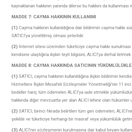
kaynaklanan hakkının yanında dilerse bu hakkını da kullanması
MADDE 7: CAYMA HAKKININ KULLANIMI
(1)
Cayma hakkının kullanıldığına dair bildirimin cayma hakkı süres
SATICI’ya yöneltilmiş olması yeterlidir.
(2)
İnternet sitesi üzerinden tüketiciye cayma hakkı sunulması
kendisine ulaştığına ilişkin teyit bilgisini, ALICI’ya derhal iletme
MADDE 8: CAYMA HAKKINDA SATICININ YÜKÜMLÜLÜKLE
(1)
SATICI, cayma hakkının kullanıldığına ilişkin bildirimin kendis
Hizmetlere İlişkin Mesafeli Sözleşmeler Yönetmeliği’nin 11 inci 
bedeller hariç tüm ödemeleri ALICI’ya iade etmekle yükümlüdür.
hakkında diğer mevzuatta yer alan ALICI lehine olan hükümler u
(2)
SATICI, birinci fıkrada belirtilen tüm geri ödemeleri, ALICI’n
şekilde ve tüketiciye herhangi bir masraf veya yükümlülük get
(3)
ALICI’nın sözleşmenin kurulmasına dair kabul beyanı kullanıl