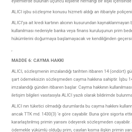
eylemlerde bulunan üçüncü kişilerle herhangi bir ilişki içerisin
ALICI işbu sözleşme konusu hizmeti aldığı an itibariyle poliçeni
ALICI’ya ait kredi kartının alıcının kusurundan kaynaklanmayan bi
kullanılması nedeniyle banka veya finans kuruluşunun prim be
hükümlerini doğurmaya başlamayacak ve kendiliğinden geçersiz 
,
MADDE 6: CAYMA HAKKI
ALICI, sözleşmenin imzalandığı tarihten itibaren 14 (ondört) g
şart ödemeksizin sözleşmeden cayma hakkına sahiptir. İşbu 14
imzalandığı günden itibaren başlar. Cayma hakkının kullanılması 
iletişim bilgileri vasıtasıyla ALICI yazılı olarak bildirimde bulun
ALICI nın tüketici olmadığı durumlarda bu cayma hakkını kulla
ancak TTK md. 1430(3) ‘e göre cayabilir. Buna göre sigorta ett
kararlaştırılmış primin yarısını ödeyerek sözleşmeden cayabili
ödemekle yükümlü olduğu prim, cayılan kısma ilişkin primin yarısı