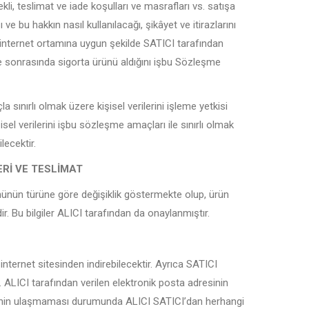
ekli, teslimat ve iade koşulları ve masrafları vs. satışa
 ve bu hakkın nasıl kullanılacağı, şikâyet ve itirazlarını
e internet ortamına uygun şekilde SATICI tarafından
ni ve sonrasında sigorta ürünü aldığını işbu Sözleşme
la sınırlı olmak üzere kişisel verilerini işleme yetkisi
sel verilerini işbu sözleşme amaçları ile sınırlı olmak
lecektir.
ERİ VE TESLİMAT
ürününün türüne göre değişiklik göstermekte olup, ürün
r. Bu bilgiler ALICI tarafından da onaylanmıştır.
internet sitesinden indirebilecektir. Ayrıca SATICI
. ALICI tarafından verilen elektronik posta adresinin
çenin ulaşmaması durumunda ALICI SATICI’dan herhangi