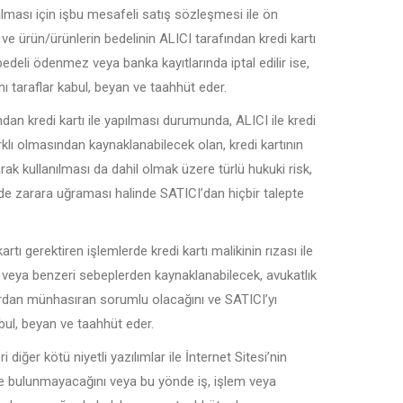
ması için işbu mesafeli satış sözleşmesi ile ön
e ürün/ürünlerin bedelinin ALICI tarafından kredi kartı
edeli ödenmez veya banka kayıtlarında iptal edilir ise,
ı taraflar kabul, beyan ve taahhüt eder.
an kredi kartı ile yapılması durumunda, ALICI ile kredi
arklı olmasından kaynaklanabilecek olan, kredi kartının
rak kullanılması da dahil olmak üzere türlü hukuki risk,
lde zarara uğraması halinde SATICI’dan hiçbir talepte
tı gerektiren işlemlerde kredi kartı malikinin rızası ile
 veya benzeri sebeplerden kaynaklanabilecek, avukatlık
ardan münhasıran sorumlu olacağını ve SATICI’yı
bul, beyan ve taahhüt eder.
 diğer kötü niyetli yazılımlar ile İnternet Sitesi’nin
de bulunmayacağını veya bu yönde iş, işlem veya