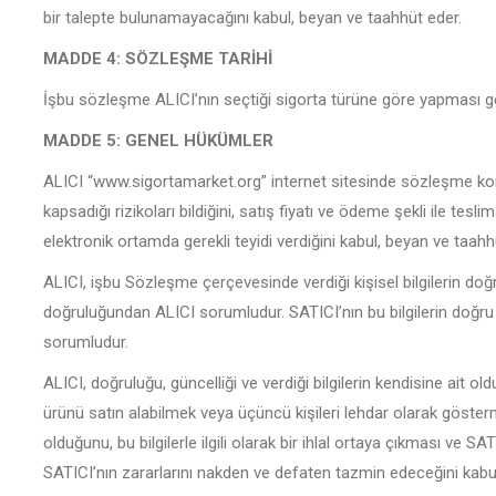
bir talepte bulunamayacağını kabul, beyan ve taahhüt eder.
MADDE 4: SÖZLEŞME TARİHİ
İşbu sözleşme ALICI’nın seçtiği sigorta türüne göre yapması ge
MADDE 5: GENEL HÜKÜMLER
ALICI “www.sigortamarket.org” internet sitesinde sözleşme konus
kapsadığı rizikoları bildiğini, satış fiyatı ve ödeme şekli ile tesli
elektronik ortamda gerekli teyidi verdiğini kabul, beyan ve taahh
ALICI, işbu Sözleşme çerçevesinde verdiği kişisel bilgilerin doğr
doğruluğundan ALICI sorumludur. SATICI’nın bu bilgilerin doğr
sorumludur.
ALICI, doğruluğu, güncelliği ve verdiği bilgilerin kendisine ait ol
ürünü satın alabilmek veya üçüncü kişileri lehdar olarak gösterm
olduğunu, bu bilgilerle ilgili olarak bir ihlal ortaya çıkması ve 
SATICI’nın zararlarını nakden ve defaten tazmin edeceğini kabu