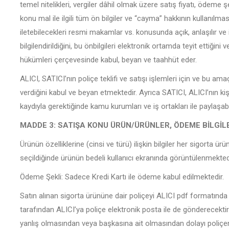
temel nitelikleri, vergiler dâhil olmak üzere satış fiyatı, ödeme ş
konu mal ile ilgili tüm ön bilgiler ve “cayma” hakkının kullanılması
iletebilecekleri resmi makamlar vs. konusunda açık, anlaşılır v
bilgilendirildiğini, bu önbilgileri elektronik ortamda teyit ettiği
hükümleri çerçevesinde kabul, beyan ve taahhüt eder.
ALICI, SATICI’nın poliçe teklifi ve satışı işlemleri için ve bu amaç
verdiğini kabul ve beyan etmektedir. Ayrıca SATICI, ALICI’nın kişi
kaydıyla gerektiğinde kamu kurumları ve iş ortakları ile paylaşabi
MADDE 3: SATIŞA KONU ÜRÜN/ÜRÜNLER, ÖDEME BİLGİL
Ürünün özelliklerine (cinsi ve türü) ilişkin bilgiler her sigorta 
seçildiğinde ürünün bedeli kullanıcı ekranında görüntülenmektedi
Ödeme Şekli: Sadece Kredi Kartı ile ödeme kabul edilmektedir.
Satın alınan sigorta ürününe dair poliçeyi ALICI pdf formatında 
tarafından ALICI’ya poliçe elektronik posta ile de gönderecektir
yanlış olmasından veya başkasına ait olmasından dolayı poli