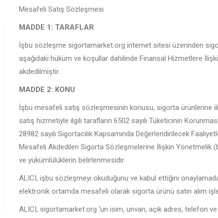
Mesafeli Satış Sözleşmesi
MADDE 1: TARAFLAR
İşbu sözleşme sigortamarket.org internet sitesi üzerinden sigo
aşağıdaki hüküm ve koşullar dahilinde Finansal Hizmetlere İliş
akdedilmiştir.
MADDE 2: KONU
İşbu mesafeli satış sözleşmesinin konusu, sigorta ürünlerine ili
satış hizmetiyle ilgili tarafların 6502 sayılı Tüketicinin Korun
28982 sayılı Sigortacılık Kapsamında Değerlendirilecek Faaliyetl
Mesafeli Akdedilen Sigorta Sözleşmelerine İlişkin Yönetmelik (
ve yükümlülüklerin belirlenmesidir.
ALICI, işbu sözleşmeyi okuduğunu ve kabul ettiğini onaylamada
elektronik ortamda mesafeli olarak sigorta ürünü satın alım işl
ALICI, sigortamarket.org ‘un isim, unvan, açık adres, telefon ve 