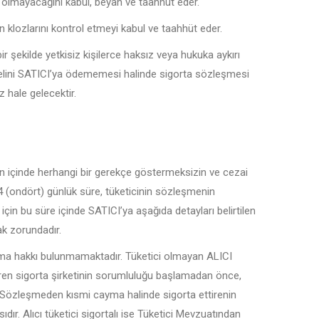
de olmayacağını kabul, beyan ve taahhüt eder.
n klozlarını kontrol etmeyi kabul ve taahhüt eder.
r şekilde yetkisiz kişilerce haksız veya hukuka aykırı
delini SATICI’ya ödememesi halinde sigorta sözleşmesi
hale gelecektir.
ün içinde herhangi bir gerekçe göstermeksizin ve cezai
 (ondört) günlük süre, tüketicinin sözleşmenin
için bu süre içinde SATICI’ya aşağıda detayları belirtilen
mak zorundadır.
nma hakkı bulunmamaktadır. Tüketici olmayan ALICI
iren sigorta şirketinin sorumluluğu başlamadan önce,
r. Sözleşmeden kısmi cayma halinde sigorta ettirenin
dır. Alıcı tüketici sigortalı ise Tüketici Mevzuatından