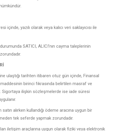
 mümkündür.
i içinde, yazılı olarak veya kalıcı veri saklayıcısı ile
 durumunda SATICI, ALICI’nın cayma taleplerinin
k zorundadır.
Rİ
ine ulaştığı tarihten itibaren otuz gün içinde, Finansal
maddesinin birinci fıkrasında belirtilen masraf ve
 Sigortaya ilişkin sözleşmelerde ise iade süresi
ygulanır.
ın satın alırken kullandığı ödeme aracına uygun bir
irmeden tek seferde yapmak zorundadır.
an iletişim araçlarına uygun olarak fiziki veya elektronik