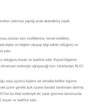
reken ödemeyi yaptığı anda akdedilmiş sayılır.
u ürünün tüm özelliklerine, temel nitelikleri,
mata ilişkin ön bilgileri okuyup bilgi sahibi olduğunu ve
üt eder.
u olduğunu beyan ve taahhüt eder. Kişisel bilgilerin
u olmaması nedeniyle uğrayacağı tüm zararlardan ALICI
duğu veya üçüncü kişilere ait olmakla birlikte sigorta
ek üzere gerekli açık rızanın kendisi tarafından alınmış
SATICI’nın bu ihlal nedeniyle bir zarar görmesi durumunda
l, beyan ve taahhüt eder.