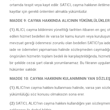
ortamda tespit veya kayıt edilir. SATICI, cayma hakkının iletilme
kayıtlar için gerekli önlemleri almakla yükümlüdür.
MADDE 9: CAYMA HAKKINDA ALICININ YÜKÜMLÜLÜKLER
(1)
ALICI, cayma bildirimini yönelttiği tarihten itibaren en ge
edilen hizmet bedelleri ile varsa bir kamu kurum veya kuruluşu
mevzuat gereği ödenmesi zorunlu olan bedelleri SATICI’ya iade 
iade ve ödemeleri yapmaması halinde sözleşmeden caymadığı 
öngörülen hizmetin toplam bedeli ile karşılaştırıldığında, hizme
bir şekilde cezai şart olarak yorumlanamaz. Bu fıkranın uygula
hükümler saklıdır.
MADDE 10: CAYMA HAKKININ KULANIMININ YAN SÖZLEŞ
(1)
ALICI’nın cayma hakkını kullanması halinde, varsa yan söz
yükümlülüğü söz konusu olmaksızın sona erer.
(2)
SATICI, ALICI’nın cayma hakkını kullandığını yan sözleşmenin 